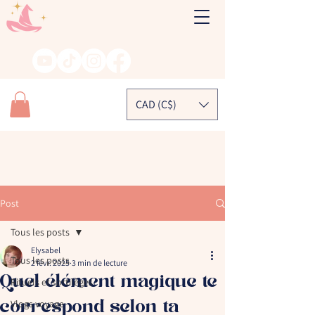
CAD (C$)
Post
Tous les posts
Elysabel
Tous les posts
2 févr. 2025
3 min de lecture
Quel élément magique te
Rituels et sortilèges
correspond selon ta
Vlogs voyage