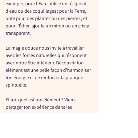
exemple, pour l’Eau, utilise un récipient 
d’eau ou des coquillages ; pour la Terre, 
opte pour des plantes ou des pierres ; et 
pour l’Éther, ajoute un miroir ou un cristal 
transparent.
La magie douce nous invite à travailler 
avec les forces naturelles qui résonnent 
avec notre être intérieur. Découvrir ton 
élément est une belle façon d’harmoniser 
ton énergie et de renforcer ta pratique 
spirituelle.
Et toi, quel est ton élément ? Viens 
partager ton expérience dans les 
commentaires !
Je t'invite aussi à découvrir ma chaîne 
YouTube et la vidéo qui traite du sujet ici :