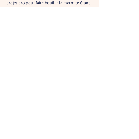
projet pro pour faire bouillir la marmite étant 
une maman solo et les obligations 
administratives en France . J'aimerai tenir à 
jour mon grimoire , me faire un herbier , faire 
le plein de plantes médicinales pour enfin 
faire mes remèdes, pouvoir faire des Rituels , 
créer des bijoux , méditer faite du yoga mais je 
suis épuisée part le fait de…
Afficher plus
J'aime
Répondre
Flore
21 juil. 2022
Nous allons y arriver, à trouver cette harmonie 
! 
☀️ 
J'aime
Répondre