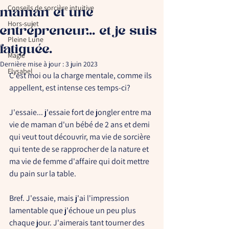
Conseils de sorcière intuitive
maman et une
Hors-sujet
entrepreneur... et je suis
Pleine Lune
fatiguée.
Magie
Dernière mise à jour :
3 juin 2023
Elysabel
C'est moi ou la charge mentale, comme ils 
appellent, est intense ces temps-ci? 
J'essaie... j'essaie fort de jongler entre ma 
vie de maman d'un bébé de 2 ans et demi 
qui veut tout découvrir, ma vie de sorcière 
qui tente de se rapprocher de la nature et 
ma vie de femme d'affaire qui doit mettre 
du pain sur la table. 
Bref. J'essaie, mais j'ai l'impression 
lamentable que j'échoue un peu plus 
chaque jour. J'aimerais tant tourner des 