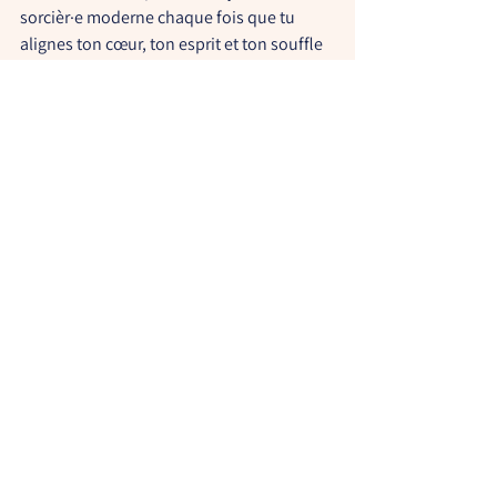
sorcièr·e moderne
 chaque fois que tu 
alignes ton cœur, ton esprit et ton souffle 
sur cette force invisible, vibrante, aimante.
Mais je crois sincèrement que ce 
programme peut t’aider à 
reconnecter à ce 
que tu ressens déjà
 : que 
ta magie est 
réelle
, qu’elle prend plusieurs formes, et 
qu’elle commence… par une simple 
intention.
🌟 Alors la prochaine fois que tu allumes 
une bougie, que tu déposes une intention 
ou que tu fais un vœu… souviens-toi : ce 
n’est pas seulement un geste. C’est un 
appel à la Source. C’est toi, sorcièr·e 
lumineux·se, qui murmure à l’univers :
« Je suis prêt·e. Je me souviens. 