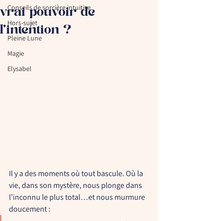
Conseils de sorcière intuitive
vrai pouvoir de
Hors-sujet
l’intention ?
Pleine Lune
Magie
Elysabel
Il y a des moments où tout bascule. Où la 
vie, dans son mystère, nous plonge dans 
l’inconnu le plus total…et nous murmure 
doucement :