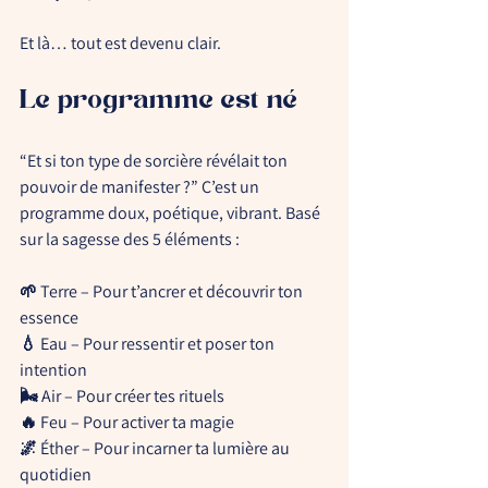
Et là… tout est devenu clair.
Le programme est né
“Et si ton type de sorcière révélait ton 
pouvoir de manifester ?” 
C’est un 
programme doux, poétique, vibrant. Basé 
sur la sagesse des 
5 éléments
 :
🌱 
Terre
 – Pour t’ancrer et découvrir ton 
essence
💧 
Eau
 – Pour ressentir et poser ton 
intention
🌬 
Air
 – Pour créer tes rituels
🔥 
Feu
 – Pour activer ta magie
🌌 
Éther
 – Pour incarner ta lumière au 
quotidien