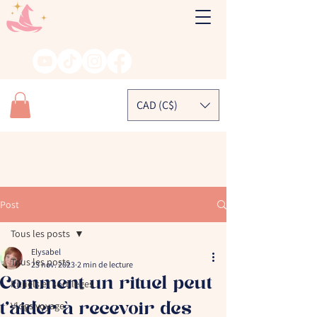
CAD (C$)
Post
Tous les posts
Elysabel
Tous les posts
23 nov. 2023
2 min de lecture
Comment un rituel peut
Rituels et sortilèges
t’aider à recevoir des
Vlogs voyage