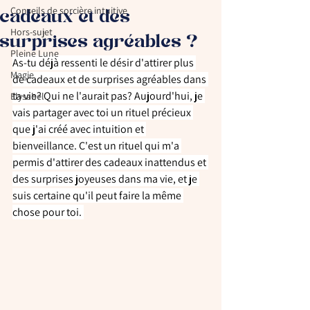
Conseils de sorcière intuitive
cadeaux et des
Hors-sujet
surprises agréables ?
Pleine Lune
As-tu déjà ressenti le désir d'attirer plus 
Magie
de cadeaux et de surprises agréables dans 
ta vie? Qui ne l'aurait pas? Aujourd'hui, je 
Elysabel
vais partager avec toi un rituel précieux 
que j'ai créé avec intuition et 
bienveillance. C'est un rituel qui m'a 
permis d'attirer des cadeaux inattendus et 
des surprises joyeuses dans ma vie, et je 
suis certaine qu'il peut faire la même 
chose pour toi. 