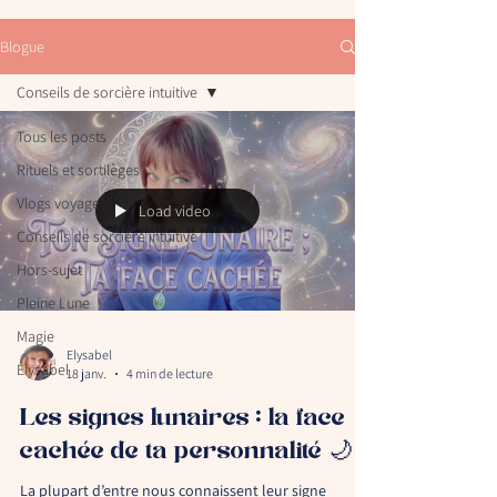
Blogue
Conseils de sorcière intuitive
Tous les posts
Rituels et sortilèges
Vlogs voyage
Load video
Conseils de sorcière intuitive
Hors-sujet
Pleine Lune
Magie
Elysabel
Elysabel
18 janv.
4 min de lecture
Les signes lunaires : la face
cachée de ta personnalité 🌙
La plupart d’entre nous connaissent leur signe