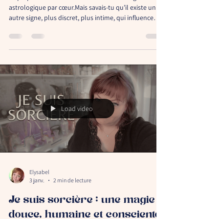
astrologique par cœur.Mais savais-tu qu’il existe un
autre signe, plus discret, plus intime, qui influence
profondément ta manière de ressentir le monde? Ce
signe, c’est le signe lunaire. Il représente ton moi
intérieur, tes émotions, tes réactions instinctives et
tes besoins affectifs.
Load video
Elysabel
3 janv.
2 min de lecture
Je suis sorcière : une magie
douce, humaine et consciente